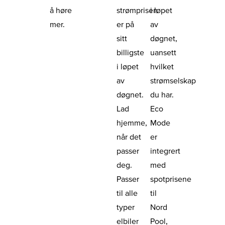
å høre
strømprisen
i løpet
mer.
er på
av
sitt
døgnet,
billigste
uansett
i løpet
hvilket
av
strømselskap
døgnet.
du har.
Lad
Eco
hjemme,
Mode
når det
er
passer
integrert
deg.
med
Passer
spotprisene
til alle
til
typer
Nord
elbiler
Pool,