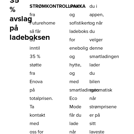
STRØMKONTROLLPAKKA
smart
du i
%
fra
og
appen,
avslag
Futurehome
sofistikert
og når
på
så får
ladeboks
du
ladeboksen
du
for
velger
inntil
enebolig
denne
35 %
og
smartladingen
støtte
hytte,
lader
fra
og
du
Enova
med
bilen
på
smartladingen
automatisk
totalprisen.
Eco
når
Ta
Mode
strømprisene
kontakt
får du
er på
med
lade
sitt
oss for
når
laveste