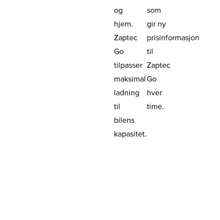
og
som
hjem.
gir ny
Zaptec
prisinformasjon
Go
til
tilpasser
Zaptec
maksimal
Go
ladning
hver
til
time.
bilens
kapasitet.