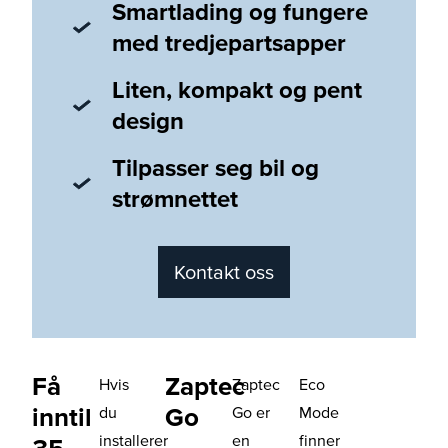
Smartlading og fungere
med tredjepartsapper
Liten, kompakt og pent
design
Tilpasser seg bil og
strømnettet
Kontakt oss
Få
Zaptec
Hvis
Zaptec
Eco
inntil
Go
du
Go er
Mode
installerer
en
finner
35