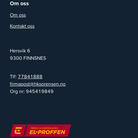
Om oss
Om oss
Kontakt oss
Hersvik 6
9300
FINNSNES
Tlf:
77841888
on.nesneroskh@tsopamrif
Org nr:
945419849