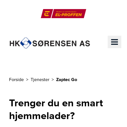
Til hovedinnhold
El-Proffen
ME
Forside
Tjenester
Zaptec Go
Du er her
Trenger du en smart
hjemmelader?