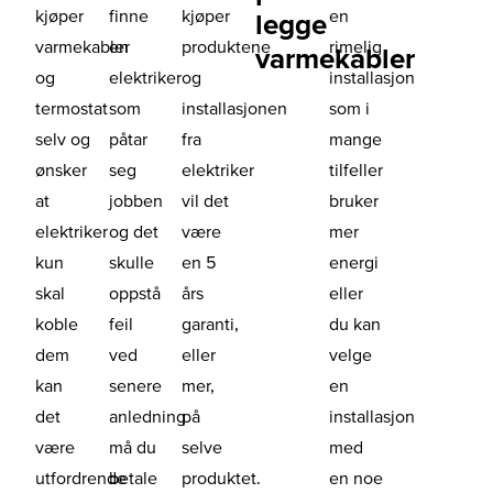
kjøper
finne
kjøper
en
legge
varmekabler
en
produktene
rimelig
varmekabler
og
elektriker
og
installasjon
termostat
som
installasjonen
som i
selv og
påtar
fra
mange
ønsker
seg
elektriker
tilfeller
at
jobben
vil det
bruker
elektriker
og det
være
mer
kun
skulle
en 5
energi
skal
oppstå
års
eller
koble
feil
garanti,
du kan
dem
ved
eller
velge
kan
senere
mer,
en
det
anledning
på
installasjon
være
må du
selve
med
utfordrende
betale
produktet.
en noe