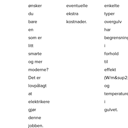
ønsker
eventuelle
enkelte
du
ekstra
typer
bare
kostnader.
overgulv
en
har
som er
begrensnin
litt
i
smarte
forhold
og mer
til
moderne?
effekt
Det er
(W/m&sup2;
lovpålagt
og
at
temperatur
elektrikere
i
gjør
gulvet.
denne
jobben.