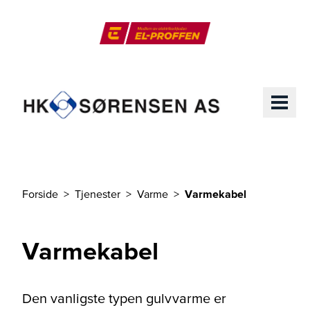
Til hovedinnhold
El-Proffen
ME
Forside
Tjenester
Varme
Varmekabel
Du er her
Varmekabel
Den vanligste typen gulvvarme er