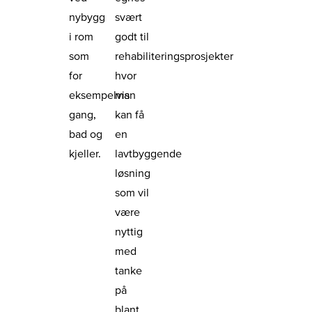
nybygg
svært
i rom
godt til
som
rehabiliteringsprosjekter
for
hvor
eksempelvis
man
gang,
kan få
bad og
en
kjeller.
lavtbyggende
løsning
som vil
være
nyttig
med
tanke
på
blant