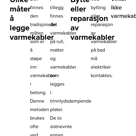
ikke
måter
eller
finnes
tillegg
bytting
varmeka
den
finnes
eller
å
reparasjon
tradisjonelle
det
reparasjon
legge
av
måten
varmekabler
av
varmekabler
varmekabler
som er
på rull,
varmekabler
å
matter
på bad
støpe
og
må
inn
varmekabler
elektriker
varmekabler
som
kontaktes.
i
legges
betong.
i
Denne
trinnlydsdempende
metoden
plater.
brukes
De to
ofte
sistnevnte
ved
egnes