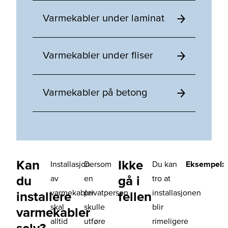
Varmekabler under laminat
Varmekabler under fliser
Varmekabler på betong
Kan
Ikke
Installasjon
Dersom
Du kan
Eksempel:
du
gå i
av
en
tro at
varmekabler
privatperson
installasjonen
installere
fellen
skal
skulle
blir
varmekabler
alltid
utføre
rimeligere
selv?