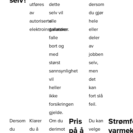
utføres
dette
dersom
av
selv vil
du gjør
autoriserte
alle
hele
elektroinstallatører.
garantier
eller
falle
deler
bort og
av
med
jobben
størst
selv,
sannsynlighet
men
vil
det
heller
kan
ikke
fort slå
forsikringen
feil.
gjelde.
Pris
Strømf
Dersom
Klarer
Om du
Du kan
på å
varmek
du
du å
derimot
velge