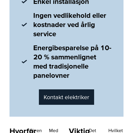
Enkel installasjon
Ingen vedlikehold eller
kostnader ved årlig
service
Energibesparelse på 10-
20 % sammenlignet
med tradisjonelle
panelovner
Kontakt elektriker
Hvorfor
Viktig
Gir en
Med
Det
Hvilket