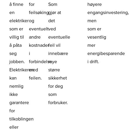
å finne
for
Som
høyere
en
feilsøking
gjør at
engangsinvestering,
elektriker
og
det
men
som er
eventuelt
ved
som er
villig til
andre
eventuelle
vesentlig
å påta
kostnader
feil vil
mer
seg
i
innebære
energibesparende
jobben.
forbindelse
mye
i drift.
Elektrikeren
med
større
kan
feilen.
sikkerhet
nemlig
for deg
ikke
som
garantere
forbruker.
for
tilkoblingen
eller