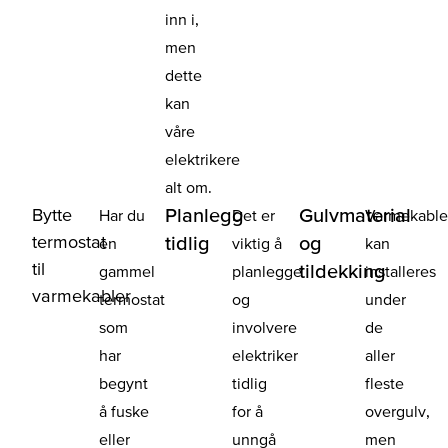
inn i,
men
dette
kan
våre
elektrikere
alt om.
Bytte
Planlegg
Gulvmaterial
Har du
Det er
Varmekable
termostat
tidlig
og
en
viktig å
kan
til
tildekking
gammel
planlegge
installeres
varmekabler
termostat
og
under
som
involvere
de
har
elektriker
aller
begynt
tidlig
fleste
å fuske
for å
overgulv,
eller
unngå
men