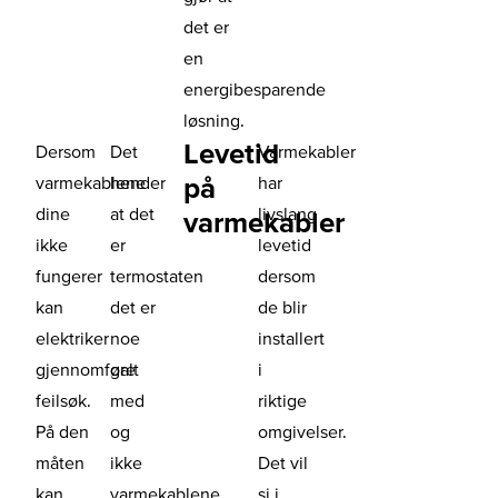
det er
en
energibesparende
løsning.
Levetid
Dersom
Det
Varmekabler
på
varmekablene
hender
har
dine
at det
livslang
varmekabler
ikke
er
levetid
fungerer
termostaten
dersom
kan
det er
de blir
elektriker
noe
installert
gjennomføre
galt
i
feilsøk.
med
riktige
På den
og
omgivelser.
måten
ikke
Det vil
kan
varmekablene.
si i