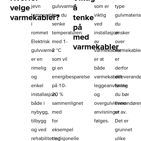
velge
å
jevn
gulvvarme
som er
type
temperatur
kan du
viktig
gulvmateria
varmekabler?
tenke
i
senke
ved
du
på
rommet
temperaturen
installasjon
ønsker
med
Elektrisk
med 1-
av
over
varmekabler
gulvvarme
2 °C
varmekabler
varmekable
er en
som vil
er at
er
rimelig
gi en
både
derfor
og
energibesparelse
varmekabelleverand
det
enkel
på 10-
leggeanvisning
første
installasjon,
20 %
og
du bør
både i
sammenlignet
overgulvleverandøre
finne
nybygg,
med
anvisninger
ut av.
tilbygg
for
følges.
Det er
og ved
eksempel
grunnet
rehabilitering
tradisjonelle
ulike