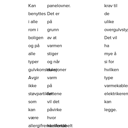
Kan
panelovner.
krav til
benyttes
Det er
de
i alle
på
ulike
rom i
grunn
overgulvst
boligen
av at
Det vil
og på
varmen
ha
alle
stiger
mye å
typer
og når
si for
gulvkonstruksjoner
du er
hvilken
Avgir
varm
type
ikke
på
varmekable
støvpartikler
føttene
elektrikere
som
vil det
kan
kan
påvirke
legge.
være
hvor
allergifremkallende
komfortabelt