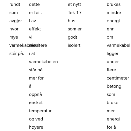
rundt
dette
et nytt
brukes
som
er feil.
Tek 17
mindre
avgjør
Lav
hus
energi
hvor
effekt
som er
enn
mye
vil
godt
om
varmekabelen
resultere
isolert.
varmekabel
står på.
i at
ligger
varmekabelen
under
står på
flere
mer for
centimeter
å
betong,
oppnå
som
ønsket
bruker
temperatur
mer
og ved
energi
høyere
for å