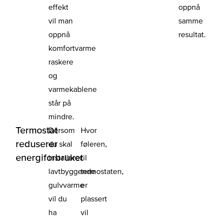
effekt
oppnå
vil man
samme
oppnå
resultat.
komfortvarme
raskere
og
varmekablene
står på
mindre.
Termostat
Dersom
Hvor
reduserer
du skal
føleren,
energiforbruket
installerer
til
lavtbyggende
termostaten,
gulvvarme
er
vil du
plassert
ha
vil