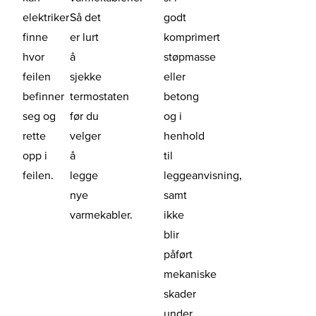
elektriker
Så det
godt
finne
er lurt
komprimert
hvor
å
støpmasse
feilen
sjekke
eller
befinner
termostaten
betong
seg og
før du
og i
rette
velger
henhold
opp i
å
til
feilen.
legge
leggeanvisning,
nye
samt
varmekabler.
ikke
blir
påført
mekaniske
skader
under