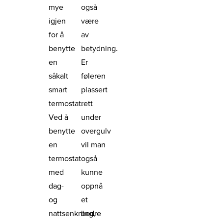
mye
også
igjen
være
for å
av
benytte
betydning.
en
Er
såkalt
føleren
smart
plassert
termostat.
rett
Ved å
under
benytte
overgulv
en
vil man
termostat
også
med
kunne
dag-
oppnå
og
et
nattsenkning,
bedre