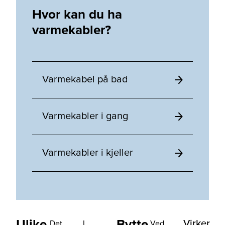
Hvor kan du ha
varmekabler?
Varmekabel på bad
Varmekabler i gang
Varmekabler i kjeller
Ulike
Bytte
Virker
Det
I
Ved