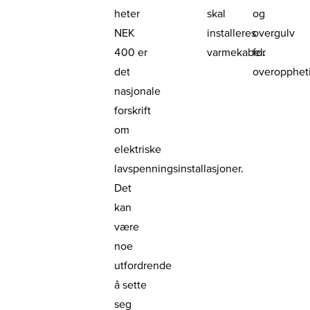
heter
skal
og
NEK
installeres
overgulv
400
er
varmekabel.
for
det
overopphet
nasjonale
forskrift
om
elektriske
lavspenningsinstallasjoner.
Det
kan
være
noe
utfordrende
å sette
seg