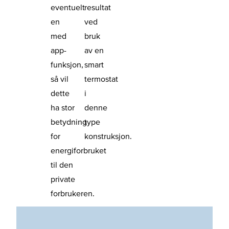
eventuelt
resultat
en
ved
med
bruk
app-
av en
funksjon,
smart
så vil
termostat
dette
i
ha stor
denne
betydning
type
for
konstruksjon.
energiforbruket
til den
private
forbrukeren.