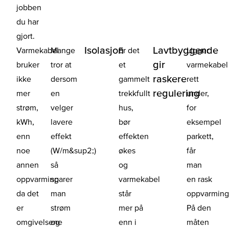
jobben
du har
gjort.
Isolasjon
Lavtbyggende
Varmekabel
Mange
Er det
Ligger
gir
bruker
tror at
et
varmekabel
raskere
ikke
dersom
gammelt
rett
regulering
mer
en
trekkfullt
under,
strøm,
velger
hus,
for
kWh,
lavere
bør
eksempel
enn
effekt
effekten
parkett,
noe
(W/m&sup2;)
økes
får
annen
så
og
man
oppvarming
sparer
varmekabel
en rask
da det
man
står
oppvarming
er
strøm
mer på
På den
omgivelsene
og
enn i
måten