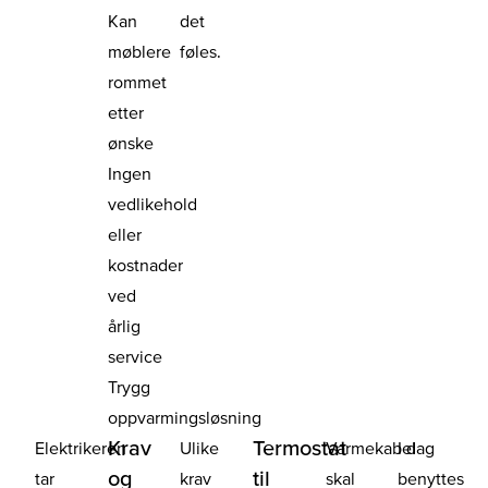
Kan
det
møblere
føles.
rommet
etter
ønske
Ingen
vedlikehold
eller
kostnader
ved
årlig
service
Trygg
oppvarmingsløsning
Krav
Termostat
Elektrikeren
Ulike
Varmekabel
I dag
og
til
tar
krav
skal
benyttes