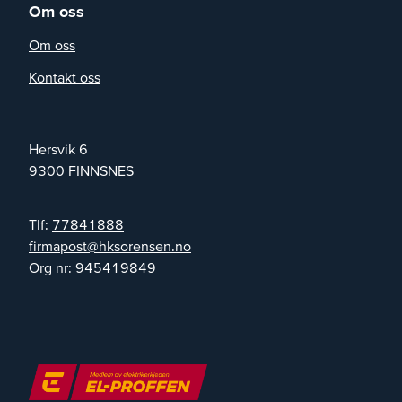
Om oss
Om oss
Kontakt oss
Hersvik 6
9300
FINNSNES
Tlf:
77841888
on.nesneroskh@tsopamrif
Org nr:
945419849