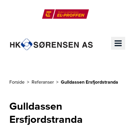
Til hovedinnhold
El-Proffen
ME
Forside
Referanser
Gulldassen Ersfjordstranda
Du er her
Gulldassen
Ersfjordstranda