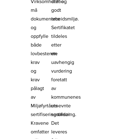
Virksomhetene
drift og
må
godt
dokumentere
arbeidsmiljø.
og
Sertifikatet
oppfylle
tildeles
både
etter
lovbestemte
en
krav
uavhengig
og
vurdering
krav
foretatt
pålagt
av
av
kommunenes
Miljøfyrtårns
utnevnte
sertifiseringsordning.
sertifisør.
Kravene
Det
omfatter
leveres