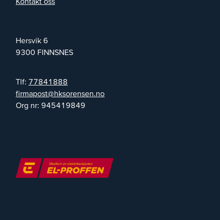
Kontakt oss
Hersvik 6
9300
FINNSNES
Tlf:
77841888
on.nesneroskh@tsopamrif
Org nr:
945419849