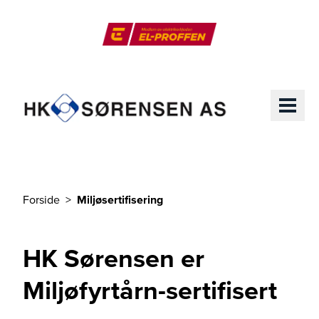
Til hovedinnhold
El-Proffen
ME
Forside
Miljøsertifisering
Du er her
HK Sørensen er
Miljøfyrtårn-sertifisert