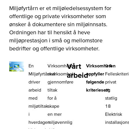
Miljøfyrtårn er et miljøledelsessystem for
offentlige og private virksomheter som
ønsker å dokumentere sin miljøinnsats.
Ordningen har til hensikt å heve
miljøprestasjon i små og mellomstore
bedrifter og offentlige virksomheter.
Vårt
En
Virksomheten
Virksomheten
0 A
arbeid
Miljøfyrtårnvirksomhet
skal
oppfyller
Felleskriteri
driver
gjennomføre
følgende
privat
arbeid
tiltak
kriteriesett:
og
med
for å
statlig
miljøtiltak
skape
18
i
en mer
Elektrisk
hverdagen.
miljøvennlig
installasjon