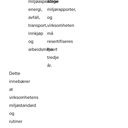
miljøaspektene
årlige
energi,
miljørapporter,
avfall,
og
transport,
virksomheten
innkjøp
må
og
resertifiseres
arbeidsmiljø.
hvert
tredje
år.
Dette
innebærer
at
virksomhetens
miljøstandard
og
rutiner